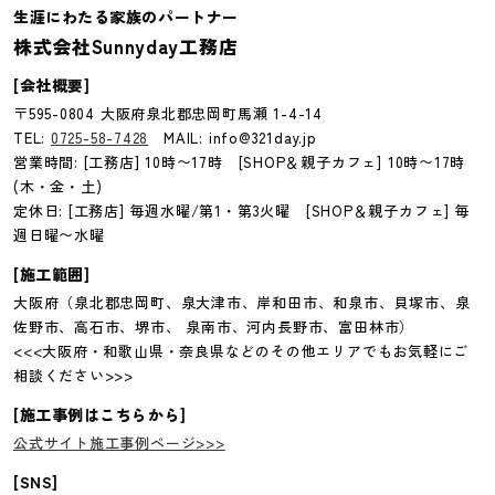
生涯にわたる家族のパートナー
株式会社Sunnyday工務店
[会社概要]
〒595-0804 大阪府泉北郡忠岡町馬瀬 1-4-14
TEL:
0725-58-7428
MAIL: info@321day.jp
営業時間: [工務店] 10時〜17時 [SHOP＆親子カフェ] 10時〜17時
(木・金・土)
定休日: [工務店] 毎週水曜/第1・第3火曜 [SHOP＆親子カフェ] 毎
週日曜〜水曜
[施工範囲]
大阪府（泉北郡忠岡町、泉大津市、岸和田市、和泉市、貝塚市、泉
佐野市、高石市、堺市、 泉南市、河内長野市、富田林市）
<<<大阪府・和歌山県・奈良県などのその他エリアでもお気軽にご
相談ください>>>
[施工事例はこちらから]
公式サイト施工事例ページ>>>
[SNS]