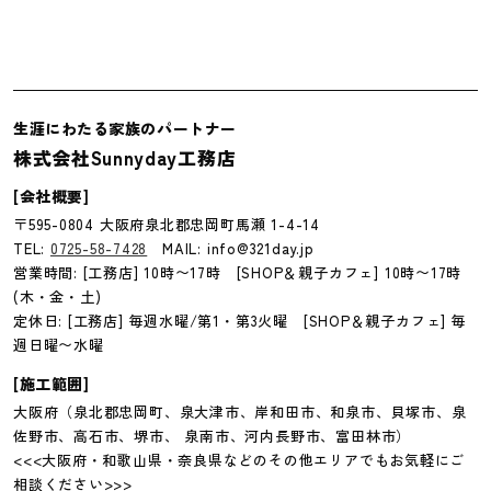
生涯にわたる家族のパートナー
株式会社Sunnyday工務店
[会社概要]
〒595-0804 大阪府泉北郡忠岡町馬瀬 1-4-14
TEL:
0725-58-7428
MAIL: info@321day.jp
営業時間: [工務店] 10時〜17時 [SHOP＆親子カフェ] 10時〜17時
(木・金・土)
定休日: [工務店] 毎週水曜/第1・第3火曜 [SHOP＆親子カフェ] 毎
週日曜〜水曜
[施工範囲]
大阪府（泉北郡忠岡町、泉大津市、岸和田市、和泉市、貝塚市、泉
佐野市、高石市、堺市、 泉南市、河内長野市、富田林市）
<<<大阪府・和歌山県・奈良県などのその他エリアでもお気軽にご
相談ください>>>