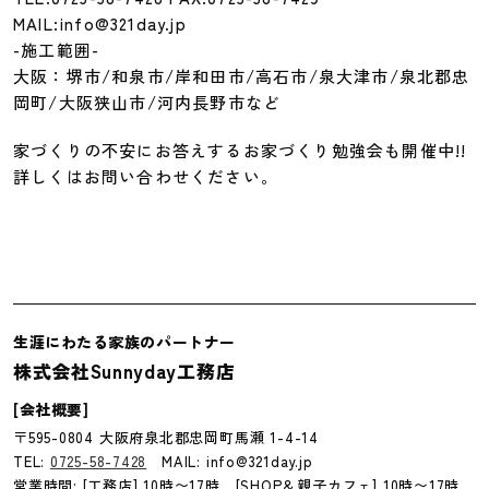
MAIL:info@321day.jp
-施工範囲-
大阪：堺市/和泉市/岸和田市/高石市/泉大津市/泉北郡忠
岡町/大阪狭山市/河内長野市など
家づくりの不安にお答えするお家づくり勉強会も開催中!!
詳しくはお問い合わせください。
生涯にわたる家族のパートナー
株式会社Sunnyday工務店
[会社概要]
〒595-0804 大阪府泉北郡忠岡町馬瀬 1-4-14
TEL:
0725-58-7428
MAIL: info@321day.jp
営業時間: [工務店] 10時〜17時 [SHOP＆親子カフェ] 10時〜17時