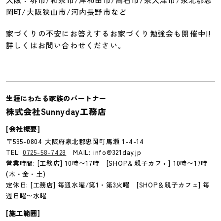
岡町/大阪狭山市/河内長野市など
家づくりの不安にお答えするお家づくり勉強会も開催中!!
詳しくはお問い合わせください。
生涯にわたる家族のパートナー
株式会社Sunnyday工務店
[会社概要]
〒595-0804 大阪府泉北郡忠岡町馬瀬 1-4-14
TEL:
0725-58-7428
MAIL: info@321day.jp
営業時間: [工務店] 10時〜17時 [SHOP＆親子カフェ] 10時〜17時
(木・金・土)
定休日: [工務店] 毎週水曜/第1・第3火曜 [SHOP＆親子カフェ] 毎
週日曜〜水曜
[施工範囲]